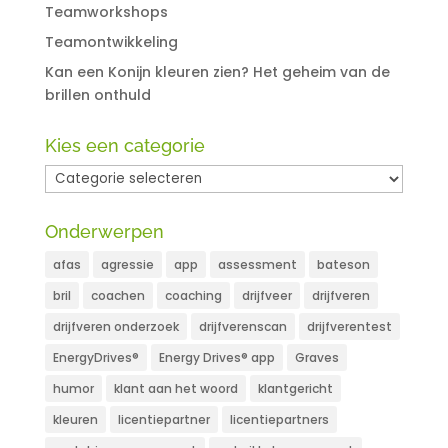
Teamworkshops
Teamontwikkeling
Kan een Konijn kleuren zien? Het geheim van de
brillen onthuld
Kies een categorie
Kies
een
categorie
Onderwerpen
afas
agressie
app
assessment
bateson
bril
coachen
coaching
drijfveer
drijfveren
drijfveren onderzoek
drijfverenscan
drijfverentest
EnergyDrives®
Energy Drives® app
Graves
humor
klant aan het woord
klantgericht
kleuren
licentiepartner
licentiepartners