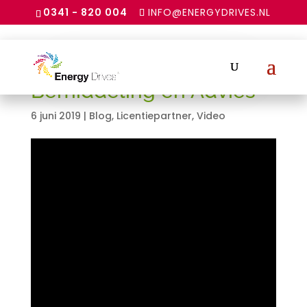
0341 - 820 004
INFO@ENERGYDRIVES.NL
Licentiepartner aan het
woord: Q-link
Bemiddeling en Advies
6 juni 2019
|
Blog
,
Licentiepartner
,
Video